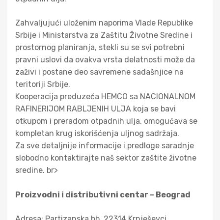
Zahvaljujući uloženim naporima Vlade Republike
Srbije i Ministarstva za Zaštitu Životne Sredine i
prostornog planiranja, stekli su se svi potrebni
pravni uslovi da ovakva vrsta delatnosti može da
zaživi i postane deo savremene sadašnjice na
teritoriji Srbije.
Kooperacija preduzeća HEMCO sa NACIONALNOM
RAFINERIJOM RABLJENIH ULJA koja se bavi
otkupom i preradom otpadnih ulja, omogućava se
kompletan krug iskorišćenja uljnog sadržaja.
Za sve detaljnije informacije i predloge saradnje
slobodno kontaktirajte naš sektor zaštite životne
sredine. br>
Proizvodni i distributivni centar – Beograd
Adresa: Partizanska bb, 22314 Krnješevci