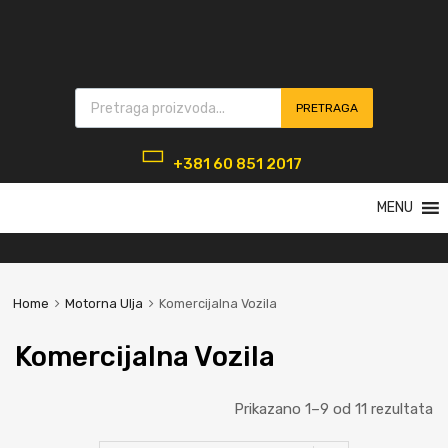
Products search
PRETRAGA
+381 60 851 2017
Skip
MENU
to
content
Home
Motorna Ulja
Komercijalna Vozila
Komercijalna Vozila
Prikazano 1–9 od 11 rezultata