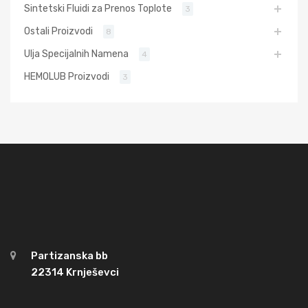
Sintetski Fluidi za Prenos Toplote
3
Ostali Proizvodi
8
Ulja Specijalnih Namena
4
HEMOLUB Proizvodi
3
Partizanska bb
22314 Krnješevci