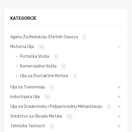
KATEGORIJE
Agens Za Redukciju Štetnih Gasova
1
Motorna Ulja
22
Putnička Vozila
9
Komercijalna Vozila
11
Ulja za Dvotaktne Motore
2
Ulja za Transmisiju
7
Industrijska Ulja
51
Ulja za Građevinsku i Poljoprivrednu Mehanizaciju
6
Sredstvo za Obradu Metala
18
Tehničke Tečnosti
2