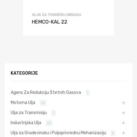
ULJA ZA TERMIČKU OBRADU
HEMCO-KAL 22
KATEGORIJE
Agens Za Redukciju Štetnih Gasova
1
Motorna Ulja
22
Ulja za Transmisiju
7
Industrijska Ulja
51
Ulja za Građevinsku i Poljoprivrednu Mehanizaciju
6