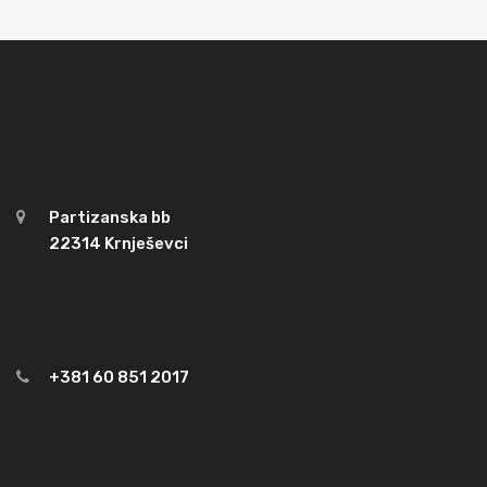
Partizanska bb
22314 Krnješevci
+381 60 851 2017