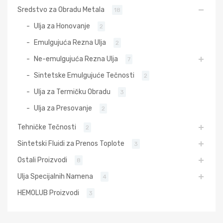
Sredstvo za Obradu Metala
18
Ulja za Honovanje
2
Emulgujuća Rezna Ulja
2
Ne-emulgujuća Rezna Ulja
7
Sintetske Emulgujuće Tečnosti
2
Ulja za Termičku Obradu
3
Ulja za Presovanje
2
Tehničke Tečnosti
2
Sintetski Fluidi za Prenos Toplote
3
Ostali Proizvodi
8
Ulja Specijalnih Namena
4
HEMOLUB Proizvodi
3