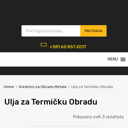
Products search
PRETRAGA
+381 60 851 2017
Skip
MENU
to
content
Home
Sredstvo za Obradu Metala
Ulja za Termičku Obradu
Ulja za Termičku Obradu
Prikazano svih 3 rezultata