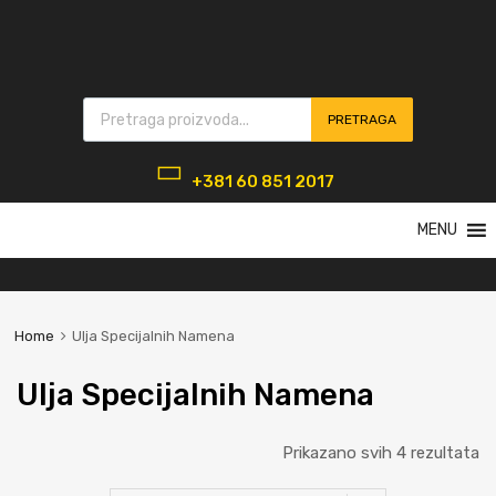
Products search
PRETRAGA
+381 60 851 2017
Skip
MENU
to
content
Home
Ulja Specijalnih Namena
Ulja Specijalnih Namena
Prikazano svih 4 rezultata