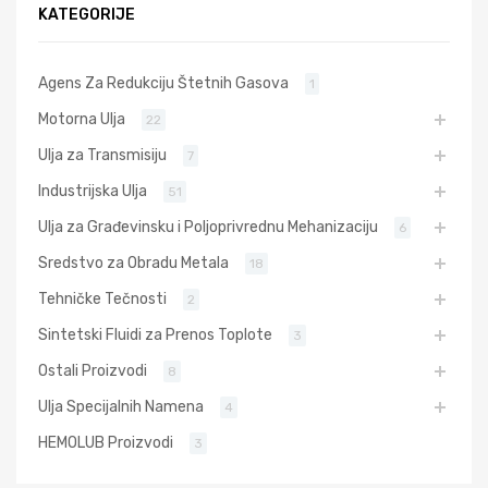
KATEGORIJE
Agens Za Redukciju Štetnih Gasova
1
Motorna Ulja
22
Ulja za Transmisiju
7
Industrijska Ulja
51
Ulja za Građevinsku i Poljoprivrednu Mehanizaciju
6
Sredstvo za Obradu Metala
18
Tehničke Tečnosti
2
Sintetski Fluidi za Prenos Toplote
3
Ostali Proizvodi
8
Ulja Specijalnih Namena
4
HEMOLUB Proizvodi
3