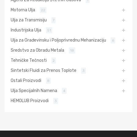
1
Motorna Ulja
22
Ulja za Transmisiju
7
Industrijska Ulja
51
Ulja za Građevinsku i Poljoprivrednu Mehanizaciju
6
Sredstvo za Obradu Metala
18
Tehničke Tečnosti
2
Sintetski Fluidi za Prenos Toplote
3
Ostali Proizvodi
8
Ulja Specijalnih Namena
4
HEMOLUB Proizvodi
3