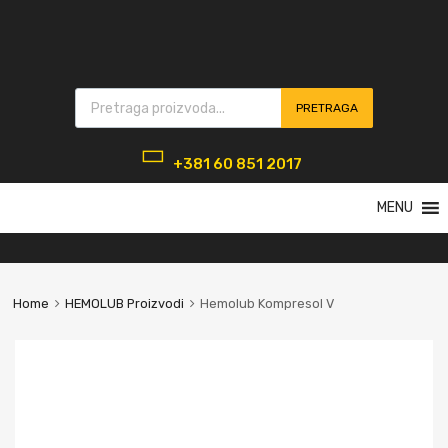
Products search
PRETRAGA
+381 60 851 2017
Skip
MENU
to
content
Home
HEMOLUB Proizvodi
Hemolub Kompresol V