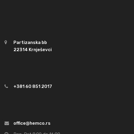
Partizanska bb
22314 Krnješevci
+381 60 851 2017
office@hemco.rs