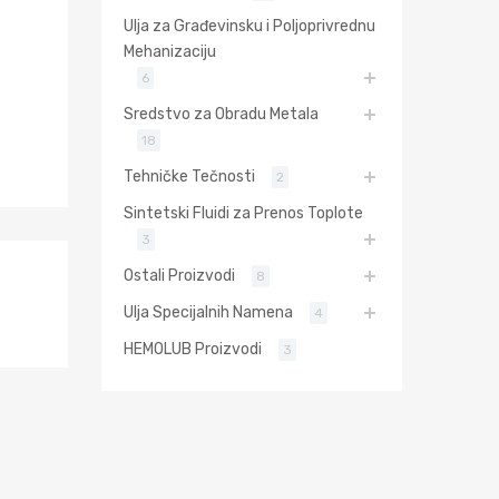
Ulja za Građevinsku i Poljoprivrednu
Mehanizaciju
6
Sredstvo za Obradu Metala
18
Tehničke Tečnosti
2
Sintetski Fluidi za Prenos Toplote
3
Ostali Proizvodi
8
Ulja Specijalnih Namena
4
HEMOLUB Proizvodi
3