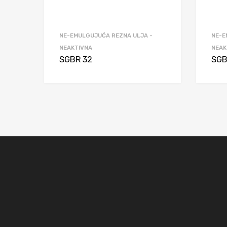
NE-EMULGUJUĆA REZNA ULJA -
NE-E
NEAKTIVNA
NEAK
SGBR 32
SGB