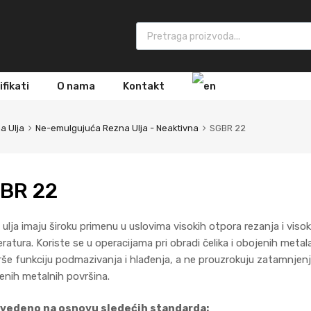
Products search
ifikati
O nama
Kontakt
a Ulja
Ne-emulgujuća Rezna Ulja - Neaktivna
SGBR 22
BR 22
ulja imaju široku primenu u uslovima visokih otpora rezanja i visok
atura. Koriste se u operacijama pri obradi čelika i obojenih metal
rše funkciju podmazivanja i hlađenja, a ne prouzrokuju zatamnjen
enih metalnih površina.
zvedeno na osnovu sledećih standarda: