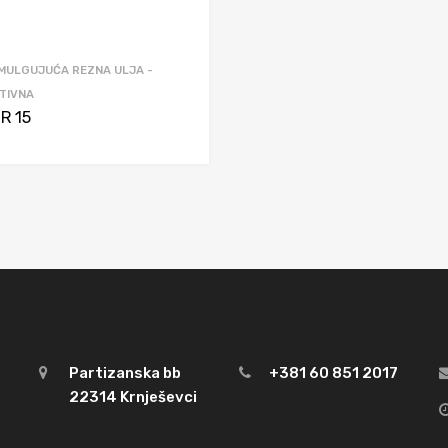
MULGUJUĆA REZNA ULJA -
TIVNA
R 15
Partizanska bb
+381 60 851 2017
22314 Krnješevci