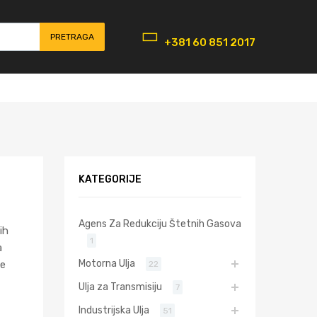
PRETRAGA
+381 60 851 2017
KATEGORIJE
Agens Za Redukciju Štetnih Gasova
ih
1
a
Motorna Ulja
je
22
Ulja za Transmisiju
7
Industrijska Ulja
51