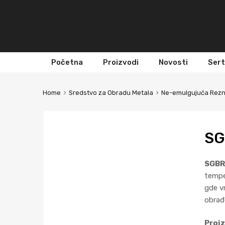
Skip
Početna
Proizvodi
Novosti
Sert
to
content
Home
Sredstvo za Obradu Metala
Ne-emulgujuća Rezn
SG
SGBR
temper
gde v
obrađ
Proi