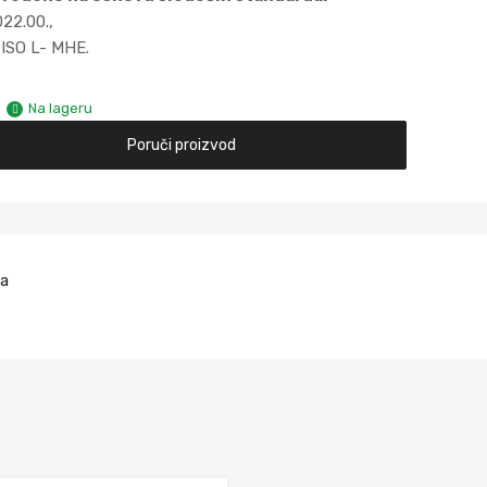
022.00.,
ISO L- MHE.
Na lageru
Poruči proizvod
na